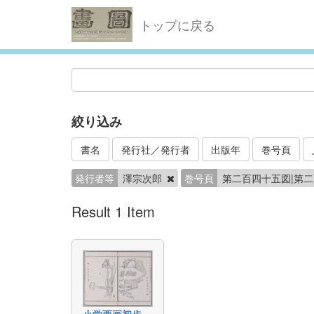
トップに戻る
絞り込み
書名
発行社／発行者
出版年
巻号頁
発行者等
澤宗次郎
巻号頁
第二百四十五図|第
Result 1 Item
小学西画初歩