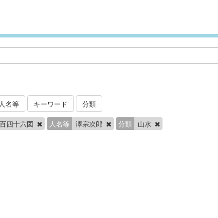
人名等
キーワード
分類
二百四十六図
人名等
澤宗次郎
分類
山水