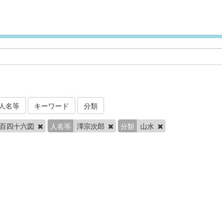
人名等
キーワード
分類
二百四十六図
人名等
澤宗次郎
分類
山水