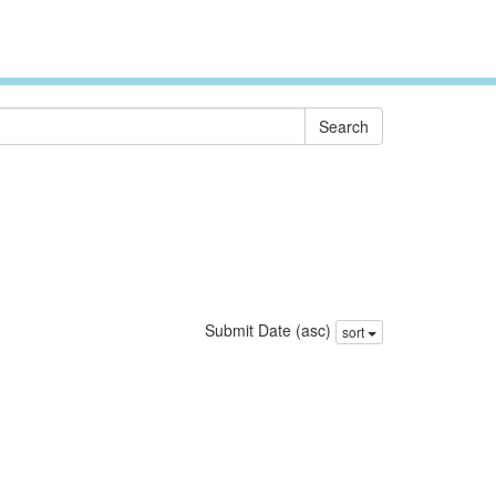
Submit Date (asc)
sort