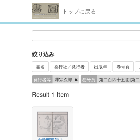
トップに戻る
絞り込み
書名
発行社／発行者
出版年
巻号頁
発行者等
澤宗次郎
巻号頁
第二百四十五図|第
Result 1 Item
小学西画初歩