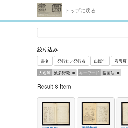
トップに戻る
絞り込み
書名
発行社／発行者
出版年
巻号頁
人名等
波多野毅
キーワード
臨画法
Result 8 Item
画学教程