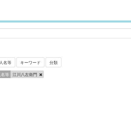
人名等
キーワード
分類
人名等
江川八左衛門