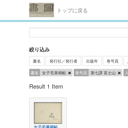
トップに戻る
絞り込み
書名
発行社／発行者
出版年
巻号頁
書名
女子毛筆画帖
巻号頁
第七課 富士山
Result 1 Item
女子毛筆画帖