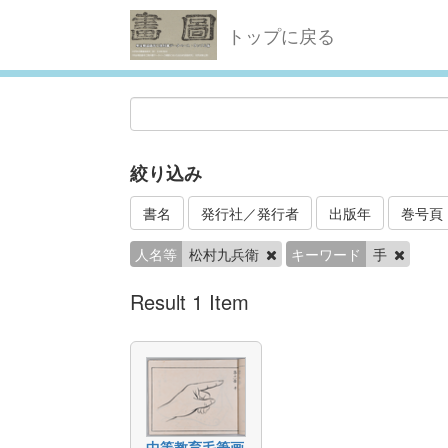
トップに戻る
絞り込み
書名
発行社／発行者
出版年
巻号頁
人名等
松村九兵衛
キーワード
手
Result 1 Item
中等教育毛筆画