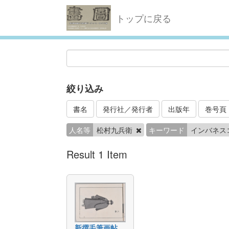
トップに戻る
絞り込み
書名
発行社／発行者
出版年
巻号頁
人名等
松村九兵衛
キーワード
インバネス
Result 1 Item
新撰毛筆画帖