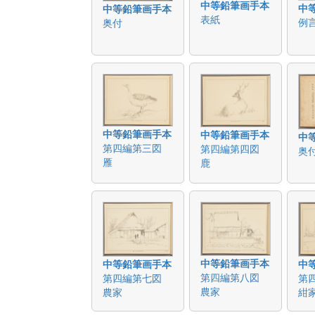
中等鉛筆画手本
中
中等鉛筆画手本
表紙
例言
奥付
中等鉛筆画手本
中等鉛筆画手本
中
第四編第三図
第四編第四図
奥
雁
鹿
中等鉛筆画手本
中等鉛筆画手本
中
第四編第八図
第四編第七図
第
農家
農家
紺