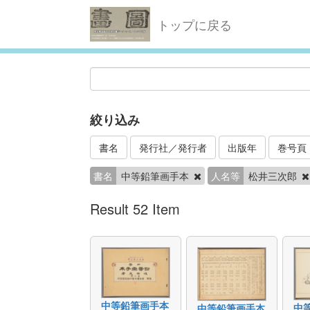
トップに戻る
絞り込み
書名
発行社／発行者
出版年
巻号頁
書名
中等鉛筆画手本
人名等
松井三次郎
Result 52 Item
中等鉛筆画手本
中
中等鉛筆画手本