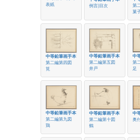
表紙
第
例言|目次
菓
中等鉛筆画手本
中
中等鉛筆画手本
第二編第五図
第
第二編第四図
井戸
足
筧
中等鉛筆画手本
中等鉛筆画手本
中
第二編第九図
第二編第十図
奥
鶏
鶴