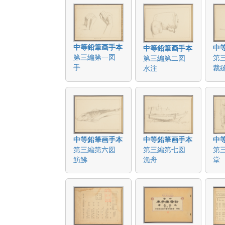
中等鉛筆画手本
中
中等鉛筆画手本
第三編第一図
第
第三編第二図
手
裁
水注
中等鉛筆画手本
中等鉛筆画手本
中
第三編第六図
第三編第七図
第
魴鮄
漁舟
堂