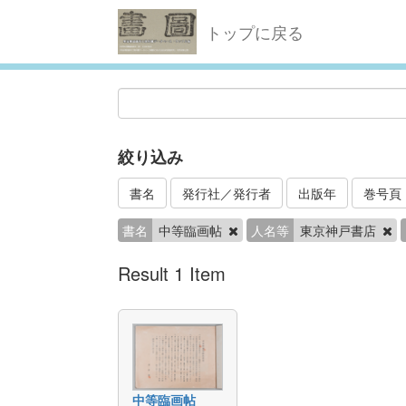
トップに戻る
絞り込み
書名
発行社／発行者
出版年
巻号頁
書名
中等臨画帖
人名等
東京神戸書店
Result 1 Item
中等臨画帖