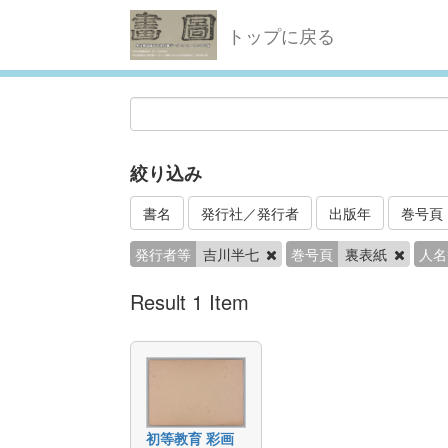
トップに戻る
絞り込み
書名
発行社／発行者
出版年
巻号頁
発行者等
吉川半七
巻号頁
裏表紙
人名
Result 1 Item
初等教育 彩画