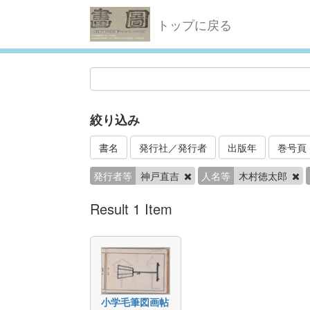
トップに戻る
絞り込み
書名
発行社／発行者
出版年
巻号頁
発行者等
神戸直吉
人名等
木村徳太郎
Result 1 Item
小学毛筆図画帖