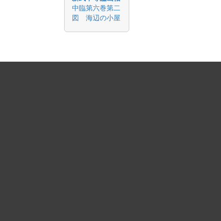
中臨第六巻第二
図 海辺の小屋