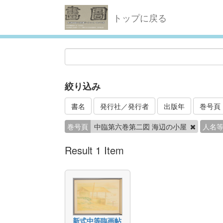
トップに戻る
絞り込み
書名
発行社／発行者
出版年
巻号頁
巻号頁
中臨第六巻第二図 海辺の小屋
人名
Result 1 Item
新式中等臨画帖