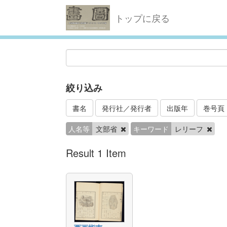
トップに戻る
絞り込み
書名
発行社／発行者
出版年
巻号頁
人名等
文部省
キーワード
レリーフ
Result 1 Item