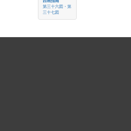
西画指南
第三十六図・第
三十七図