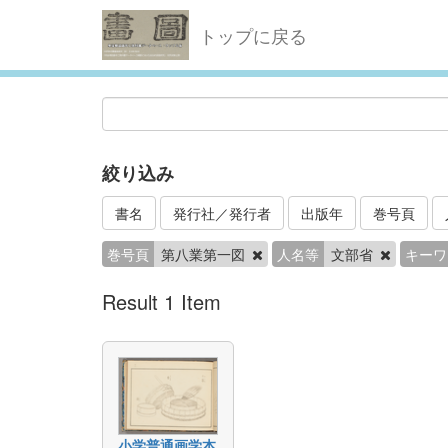
トップに戻る
絞り込み
書名
発行社／発行者
出版年
巻号頁
巻号頁
第八業第一図
人名等
文部省
キーワ
Result 1 Item
小学普通画学本