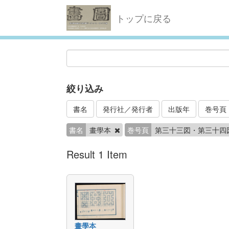
トップに戻る
絞り込み
書名
発行社／発行者
出版年
巻号頁
書名
畫學本
巻号頁
第三十三図・第三十四
Result 1 Item
畫學本