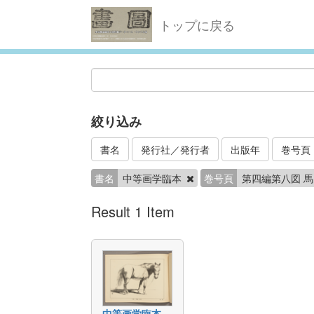
トップに戻る
絞り込み
書名
発行社／発行者
出版年
巻号頁
書名
中等画学臨本
巻号頁
第四編第八図 
Result 1 Item
中等画学臨本