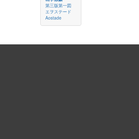
第三版第一図
エヲステード
Aostade