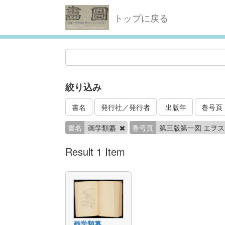
トップに戻る
絞り込み
書名
発行社／発行者
出版年
巻号頁
書名
画学類纂
巻号頁
第三版第一図 エヲステ
Result 1 Item
画学類纂