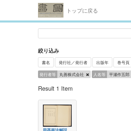
トップに戻る
絞り込み
書名
発行社／発行者
出版年
巻号頁
発行者等
丸善株式会社
人名等
平瀬作五郎
Result 1 Item
用器画法解説