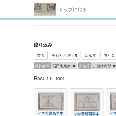
トップに戻る
絞り込み
書名
発行社／発行者
出版年
巻号頁
発行者等
石田忠兵衞
人名等
川勝徳次郎
Result 6 Item
小学普通画学本
小
小学普通画学本