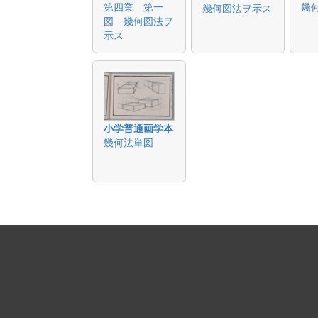
第四業 第一
幾
幾何図法ヲ示ス
図 幾何図法ヲ
示ス
小学普通画学本
幾何法単図