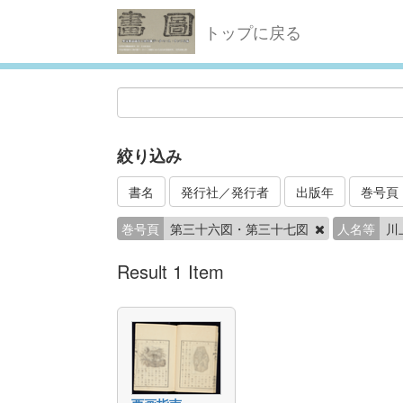
トップに戻る
絞り込み
書名
発行社／発行者
出版年
巻号頁
巻号頁
第三十六図・第三十七図
人名等
川
Result 1 Item