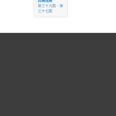
西画指南
第三十六図・第
三十七図