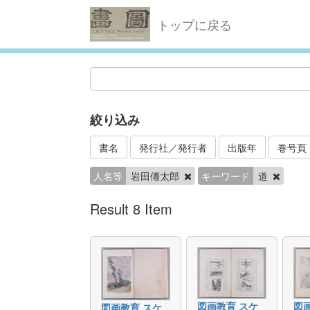
トップに戻る
絞り込み
書名
発行社／発行者
出版年
巻号頁
人名等
岩田僊太郎
キーワード
道
Result 8 Item
図画教育 スケ
図
図画教育 スケ