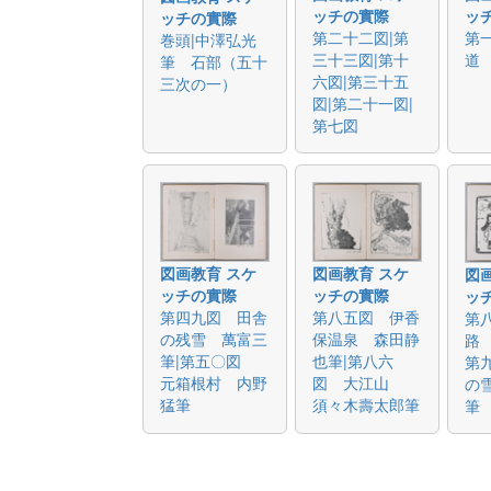
ッチの實際
ッ
ッチの實際
第二十二図|第
第
巻頭|中澤弘光
三十三図|第十
道
筆 石部（五十
六図|第三十五
三次の一）
図|第二十一図|
第七図
図画教育 スケ
図画教育 スケ
図
ッチの實際
ッチの實際
ッ
第四九図 田舎
第八五図 伊香
第
の残雪 萬富三
保温泉 森田静
路
筆|第五〇図
也筆|第八六
第
元箱根村 内野
図 大江山
の
猛筆
須々木壽太郎筆
筆