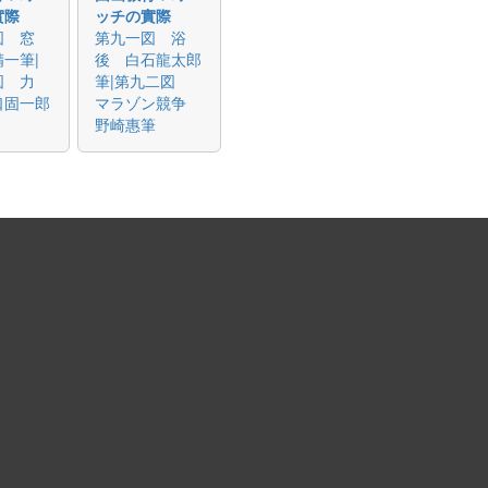
實際
ッチの實際
図 窓
第九一図 浴
一筆|
後 白石龍太郎
図 力
筆|第九二図
口固一郎
マラゾン競争
野崎惠筆