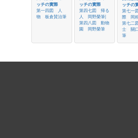
ッチの實際
ッチの實際
ッチの
第一四図 人
第四七図 帰る
第七一
物 板倉賛治筆
人 岡野榮筆|
際 岡精
第四八図 動物
第七二
園 岡野榮筆
士 關
筆