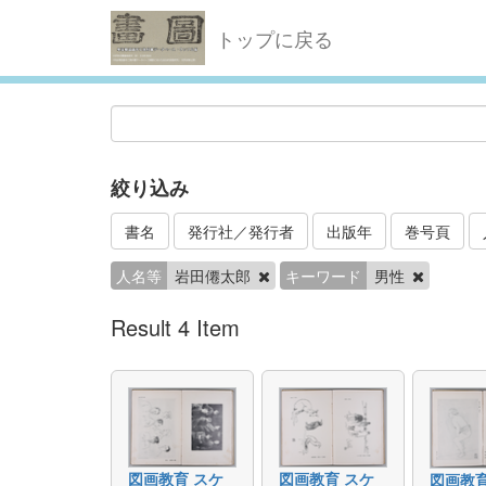
トップに戻る
絞り込み
書名
発行社／発行者
出版年
巻号頁
人名等
岩田僊太郎
キーワード
男性
Result 4 Item
図画教育 スケ
図画教育 スケ
図画教育