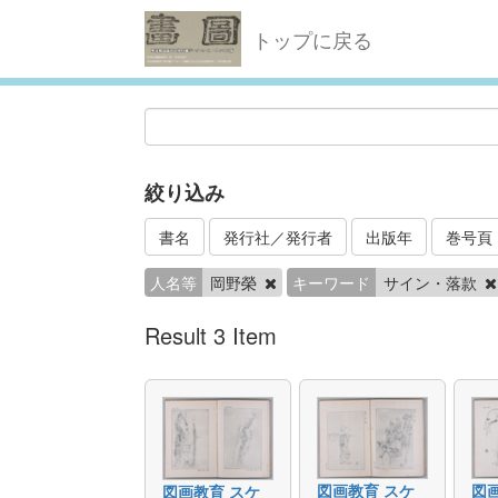
トップに戻る
絞り込み
書名
発行社／発行者
出版年
巻号頁
人名等
岡野榮
キーワード
サイン・落款
Result 3 Item
図画教育 スケ
図
図画教育 スケ