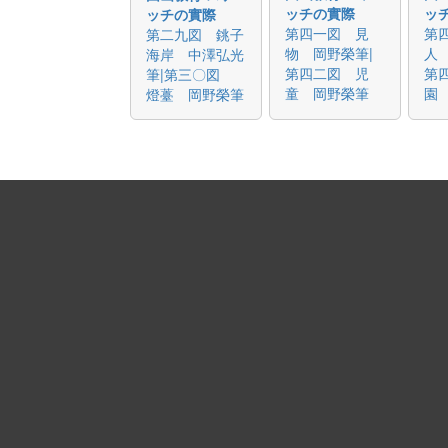
ッチの實際
ッ
ッチの實際
第四一図 見
第
第二九図 銚子
物 岡野榮筆|
人
海岸 中澤弘光
第四二図 児
第
筆|第三〇図
童 岡野榮筆
園
燈薹 岡野榮筆