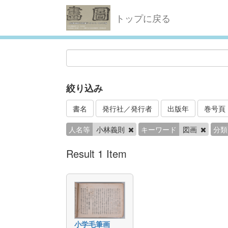
トップに戻る
絞り込み
書名
発行社／発行者
出版年
巻号頁
人名等
小林義則
キーワード
図画
分類
Result 1 Item
小学毛筆画