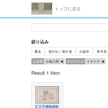
トップに戻る
絞り込み
書名
発行社／発行者
出版年
巻号頁
人名等
小林八郎
キーワード
イチジク
Result 1 Item
訂正毛筆臨画帖