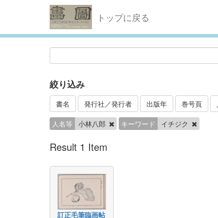
トップに戻る
絞り込み
書名
発行社／発行者
出版年
巻号頁
人名等
小林八郎
キーワード
イチジク
Result 1 Item
訂正毛筆臨画帖