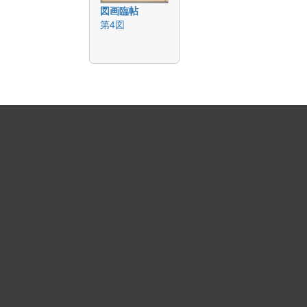
図画臨帖
第4図