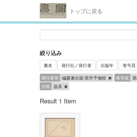
トップに戻る
絞り込み
書名
発行社／発行者
出版年
巻号頁
発行者等
編纂兼出版 医学予備校
巻号頁
第
分類
器具
Result 1 Item