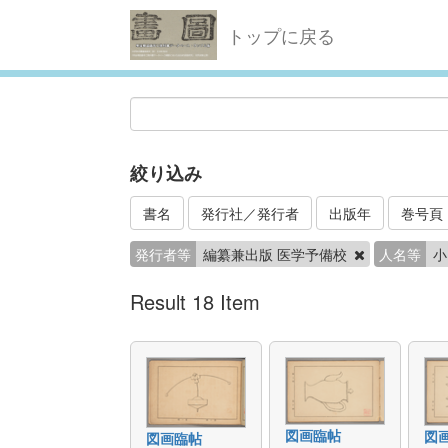
トップに戻る
絞り込み
書名
発行社／発行者
出版年
巻号頁
発行者等
編纂兼出版 医学予備校
人名等
小
Result 18 Item
図画臨帖
図
図画臨帖