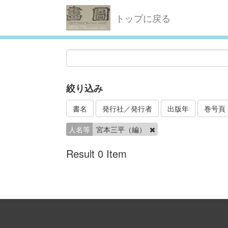
トップに戻る
絞り込み
書名
発行社／発行者
出版年
巻号頁
人名等
宮本三平（編）
Result 0 Item