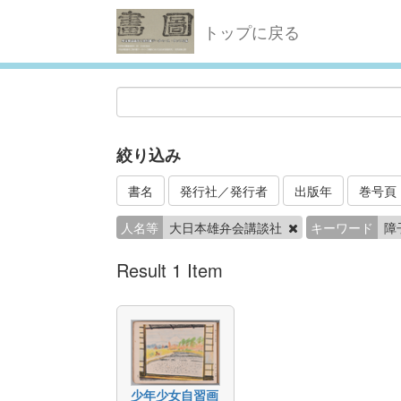
トップに戻る
絞り込み
書名
発行社／発行者
出版年
巻号頁
人名等
大日本雄弁会講談社
キーワード
障
Result 1 Item
少年少女自習画