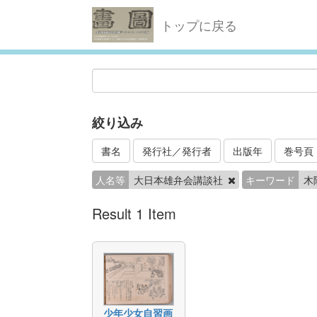
トップに戻る
絞り込み
書名
発行社／発行者
出版年
巻号頁
人名等
大日本雄弁会講談社
キーワード
木
Result 1 Item
少年少女自習画