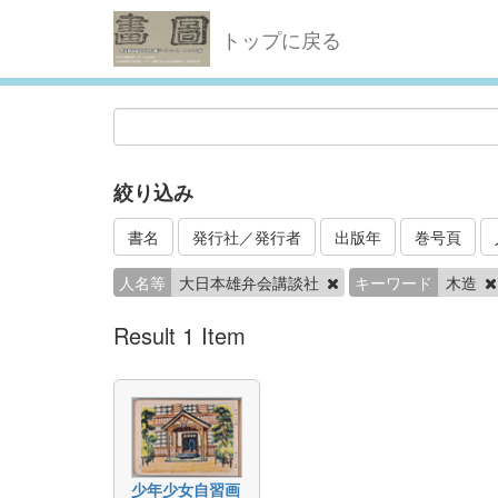
トップに戻る
絞り込み
書名
発行社／発行者
出版年
巻号頁
人名等
大日本雄弁会講談社
キーワード
木造
Result 1 Item
少年少女自習画