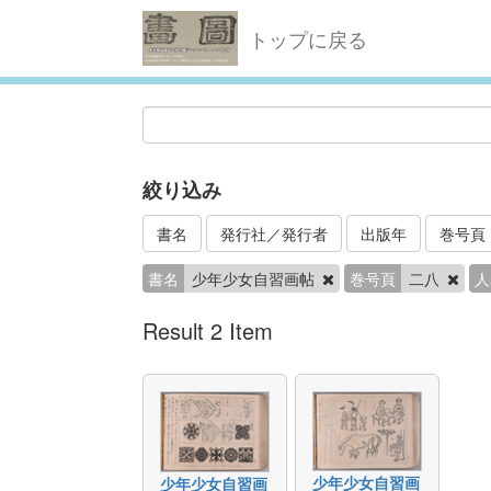
トップに戻る
絞り込み
書名
発行社／発行者
出版年
巻号頁
書名
少年少女自習画帖
巻号頁
二八
人
Result 2 Item
少年少女自習画
少年少女自習画