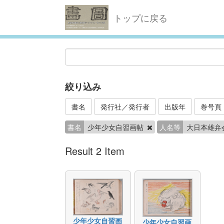
トップに戻る
絞り込み
書名
発行社／発行者
出版年
巻号頁
書名
少年少女自習画帖
人名等
大日本雄弁
Result 2 Item
少年少女自習画
少年少女自習画