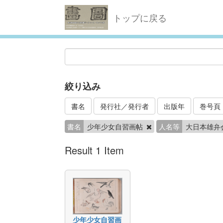
トップに戻る
絞り込み
書名
発行社／発行者
出版年
巻号頁
書名
少年少女自習画帖
人名等
大日本雄弁
Result 1 Item
少年少女自習画