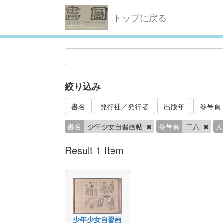
トップに戻る
絞り込み
書名
発行社／発行者
出版年
巻号頁
書名
少年少女自習画帖
巻号頁
二八
人
Result 1 Item
少年少女自習画