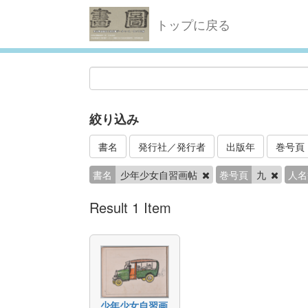
トップに戻る
絞り込み
書名
発行社／発行者
出版年
巻号頁
書名
少年少女自習画帖
巻号頁
九
人名
Result 1 Item
少年少女自習画