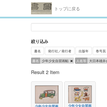
トップに戻る
絞り込み
書名
発行社／発行者
出版年
巻号頁
書名
少年少女自習画帖
人名等
大日本雄弁
Result 2 Item
少年少女自習画
少年少女自習画