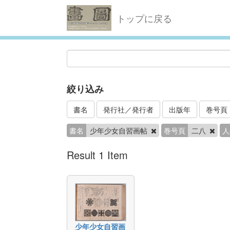
トップに戻る
絞り込み
書名
発行社／発行者
出版年
巻号頁
書名
少年少女自習画帖
巻号頁
二八
人
Result 1 Item
少年少女自習画