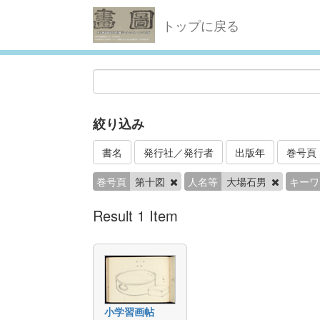
トップに戻る
絞り込み
書名
発行社／発行者
出版年
巻号頁
巻号頁
第十図
人名等
大場石男
キーワ
Result 1 Item
小学習画帖