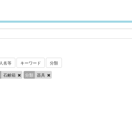
人名等
キーワード
分類
石鹸箱
分類
器具