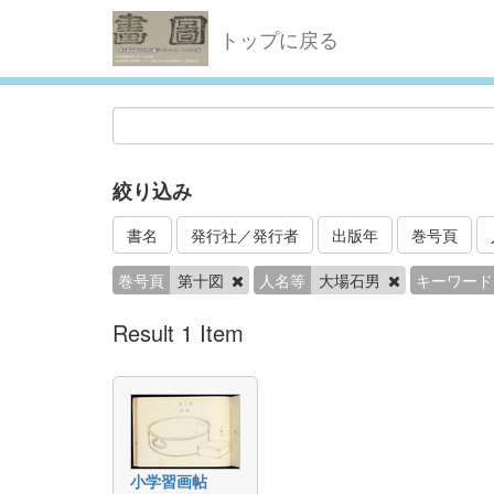
トップに戻る
絞り込み
書名
発行社／発行者
出版年
巻号頁
巻号頁
第十図
人名等
大場石男
キーワード
Result 1 Item
小学習画帖