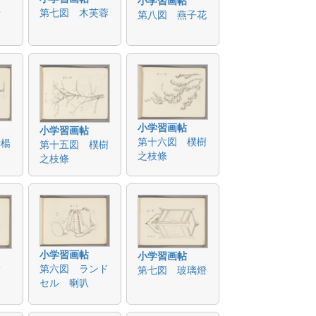
斗
第七図 木芙蓉
第八図 燕子花
小学習画帖
小学習画帖
第十六図 樸樹
赤楊
第十五図 樸樹
之枝條
之枝條
小学習画帖
小学習画帖
第六図 ランド
第七図 玻璃燈
頭
セル 喇叭