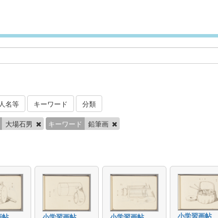
人名等
キーワード
分類
大場石男
キーワード
鉛筆画
小学習画帖
画帖
小学習画帖
小学習画帖