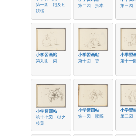
第一図 鉋及ヒ
第二図 折本
第三図
鉄槌
小学習画帖
小学習画帖
小学習
第九図 梨
第十図 杏
第十一
小学習
小学習画帖
小学習画帖
第二図
第一図 躑躅
第十七図 櫧之
枝葉