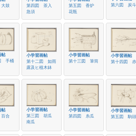
第六図 炭
 大鼓
第四図 茶入
第五図 香炉
急須
花瓶
画帖
小学習画帖
小学習画帖
小学習画帖
図 手桶
第十三図 筆筒
第十二図 如雨
第十四図 
露及ヒ植木鉢
小学習画帖
画帖
小学習画帖
小学習画帖
第三図 胡瓜
 百合
第四図 糸瓜
第五図 駒
南瓜