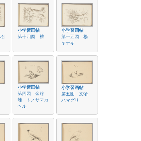
小学習画帖
小学習画帖
第十四図 椎
第十五図 楊
朴樹
ヤナキ
小学習画帖
小学習画帖
第四図 金線
第五図 文蛤
蝉
蛙 トノサマカ
ハマグリ
ヘル