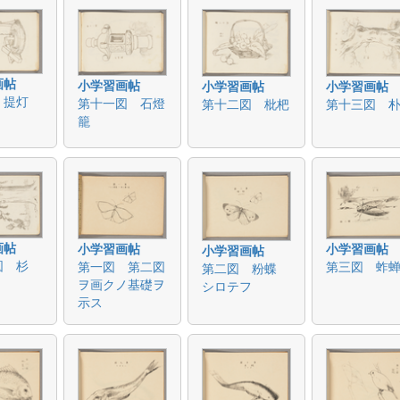
画帖
小学習画帖
小学習画帖
小学習画帖
 提灯
第十一図 石燈
第十二図 枇杷
第十三図 
籠
画帖
小学習画帖
小学習画帖
小学習画帖
図 杉
第一図 第二図
第三図 蚱
第二図 粉蝶
ヲ画クノ基礎ヲ
シロテフ
示ス