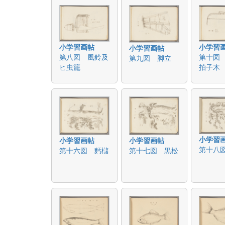
小学習画帖
小学習
小学習画帖
第八図 風鈴及
第十図
第九図 脚立
ヒ虫籠
拍子木
小学習
小学習画帖
小学習画帖
第十八
第十六図 麫櫧
第十七図 黒松