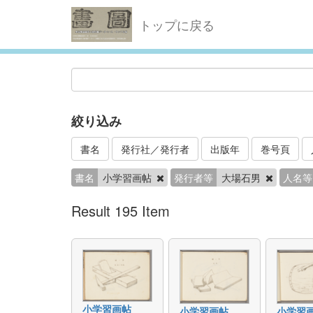
トップに戻る
絞り込み
書名
発行社／発行者
出版年
巻号頁
書名
小学習画帖
発行者等
大場石男
人名等
Result 195 Item
小学習画帖
小学習画帖
小学習