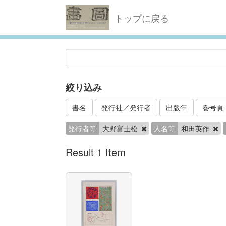
トップに戻る
絞り込み
書名
発行社／発行者
出版年
巻号頁
発行者等
大野富士松
人名等
和田英作
Result 1 Item