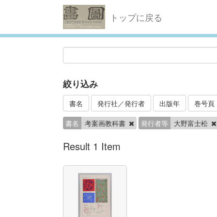
トップに戻る
絞り込み
書名
発行社／発行者
出版年
巻号頁
書名
考案画教科書
発行者等
大野富士松
Result 1 Item