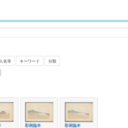
人名等
キーワード
分類
本
彩画臨本
彩画臨本