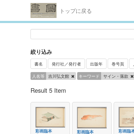
トップに戻る
絞り込み
書名
発行社／発行者
出版年
巻号頁
人名等
吉川弘文館
キーワード
サイン・落款
Result 5 Item
彩画臨本
彩画臨
彩画臨本