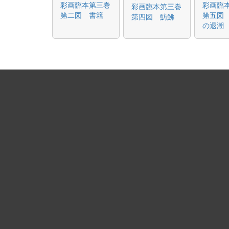
彩画臨本第三巻
彩画臨
彩画臨本第三巻
第二図 書籍
第五図
第四図 魴鮄
の退潮