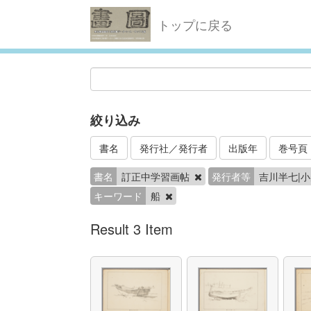
トップに戻る
絞り込み
書名
発行社／発行者
出版年
巻号頁
書名
訂正中学習画帖
発行者等
吉川半七|
キーワード
船
Result 3 Item