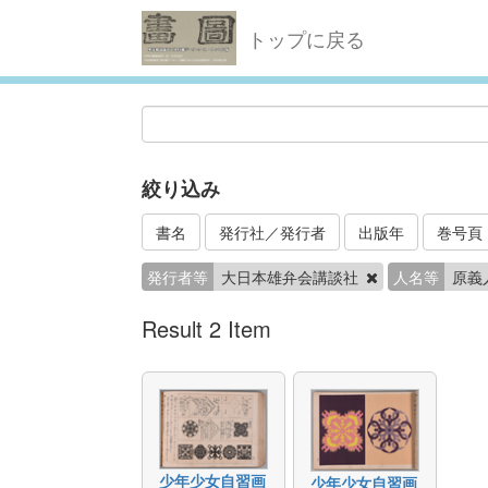
トップに戻る
絞り込み
書名
発行社／発行者
出版年
巻号頁
発行者等
大日本雄弁会講談社
人名等
原義
Result 2 Item
少年少女自習画
少年少女自習画