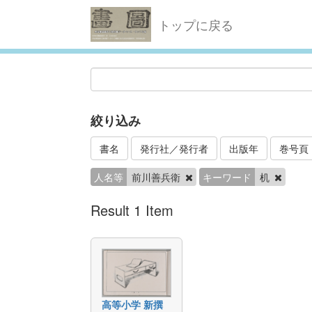
トップに戻る
絞り込み
書名
発行社／発行者
出版年
巻号頁
人名等
前川善兵衛
キーワード
机
Result 1 Item
高等小学 新撰