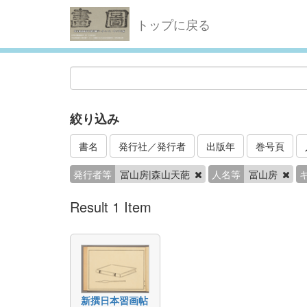
トップに戻る
絞り込み
書名
発行社／発行者
出版年
巻号頁
発行者等
冨山房|森山天葩
人名等
冨山房
Result 1 Item
新撰日本習画帖