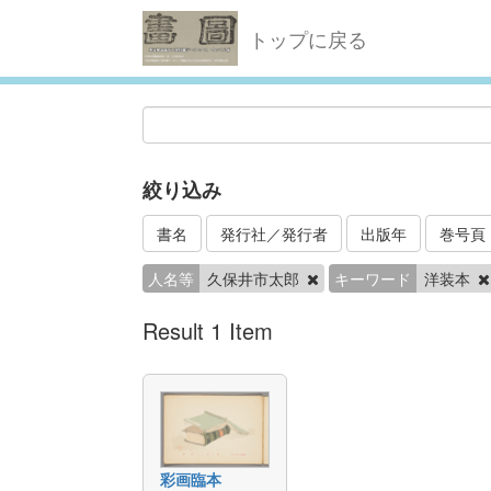
トップに戻る
絞り込み
書名
発行社／発行者
出版年
巻号頁
人名等
久保井市太郎
キーワード
洋装本
Result 1 Item
彩画臨本