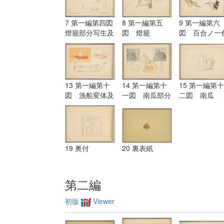
7 第一編第四図
8 第一編第五
9 第一編第六
燈籠部分写生及
図 燈籠
図 百合ノ一
描法
画
13 第一編第十
14 第一編第十
15 第一編第十
図 漁船変体及
一図 南瓜部分
二図 南瓜
一色画
写生
19 奥付
20 裏表紙
第二編
初版
Viewer