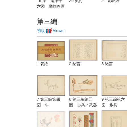
19 第二編第十
20 奥付
21 裏表紙
六図 動物略画
（ボールド画）
第三編
初版
Viewer
1 表紙
2 緒言
3 緒言
7 第三編第四
8 第三編第五
9 第三編第六
図 牛
図 歩兵ノ武器
図 歩兵
装具写生