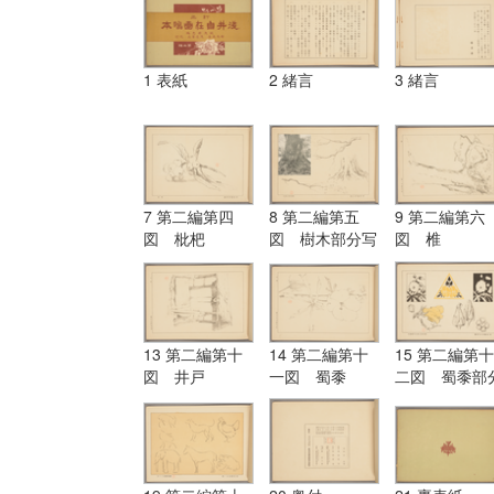
1 表紙
2 緒言
3 緒言
7 第二編第四
8 第二編第五
9 第二編第六
図 枇杷
図 樹木部分写
図 椎
生
13 第二編第十
14 第二編第十
15 第二編第十
図 井戸
一図 蜀黍
二図 蜀黍部
写生及模様化