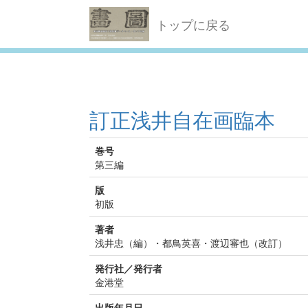
トップに戻る
訂正浅井自在画臨本
巻号
第三編
版
初版
著者
浅井忠（編）・都鳥英喜・渡辺審也（改訂）
発行社／発行者
金港堂
出版年月日