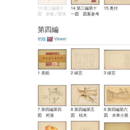
13 第三編第十
14 第三編第十
15 奥付
図 家禽ノ変体
一図 図案参考
第四編
初版
Viewer
1 表紙
2 緒言
3 緒言
7 第四編第四
8 第四編第五
9 第四編第六
図 村落
図 枯木
図 水車小屋